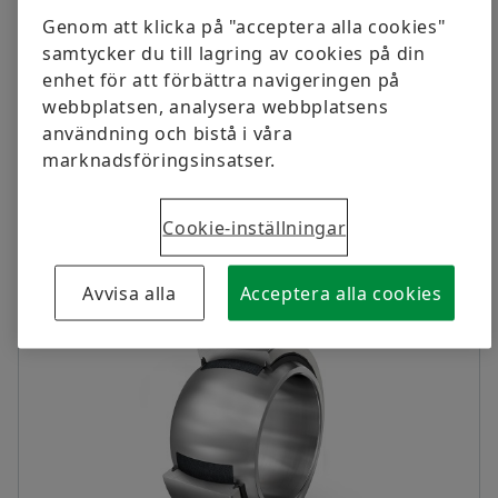
require any oil or grease while also being very
Genom att klicka på "acceptera alla cookies"
environmentally friendly.
samtycker du till lagring av cookies på din
enhet för att förbättra navigeringen på
To the medias product catalog
webbplatsen, analysera webbplatsens
användning och bistå i våra
marknadsföringsinsatser.
Cookie-inställningar
PRODUCT VARIANTS
Avvisa alla
Acceptera alla cookies
01-03-2016 | KATALOG
Plain Bearings
Ladda ned
Forwarding to the web shop