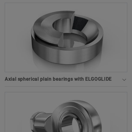
Angular contact spherical plain bearings comprise
inner and outer rings with ELGOGLIDE®. In
addition to radial loads, they can also support
high axial loads.
To the medias product catalog
Axial spherical plain bearings with ELGOGLIDE
Axial spherical plain bearings comprise shaft
locating and housing locating washers with
ELGOGLIDE®. Large spherical plain bearings from
d = 220 mm belong to the X-life premium class
To the medias product catalog