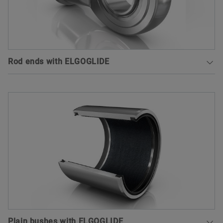
Rod ends with ELGOGLIDE
Maintenance-free rod ends comprise a housing
with integral shank and a maintenance-free
spherical plain bearing. They can support radial
forces in a tensile or compressive direction and
are suitable for slow movements with small or
moderate swivel angles, for unilateral loads and
under certain conditions for alternating loads
(also suitable for alternating loads with GE..-UK-
2RS ).
To the medias product catalog
Plain bushes with ELGOGLIDE