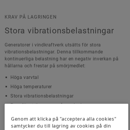
KRAV PÅ LAGRINGEN
Beställ nu
Stora vibrationsbelastningar
Generatorer i vindkraftverk utsätts för stora
vibrationsbelastningar. Denna tillkommande
Download Contact
kontinuerliga belastning har en negativ inverkan på
hållarna och frestar på smörjmedlet:
Höga varvtal
Höga temperaturer
Stora vibrationsbelastningar
Fara för strömgenomgångsskador
Genom att klicka på "acceptera alla cookies"
samtycker du till lagring av cookies på din